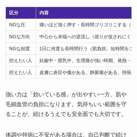
区分
内容
NGな圧
痛いほど強く押す・長時間ゴリゴリこする（内
NGな方向
中心から末端への逆流し（巡りが促されにくい
NGな頻度
1日に何度も長時間行う（肌負担。短時間をコ
控えたい人
妊娠中・授乳中、生理痛が強い時期、発熱・体
控えたい人
皮膚に炎症や傷がある、静脈瘤がある、持病で
強い力は「効いている感」が出やすい一方、肌や
毛細血管の負担になります。気持ちいい範囲を守
ることが、続けるうえでも安全面でも大切です。
体調や持病に不安がある場合は、自己判断で続け