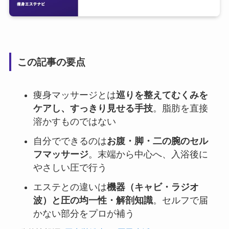
この記事の要点
痩身マッサージとは
巡りを整えてむくみを
ケアし、すっきり見せる手技
。脂肪を直接
溶かすものではない
自分でできるのは
お腹・脚・二の腕のセル
フマッサージ
。末端から中心へ、入浴後に
やさしい圧で行う
エステとの違いは
機器（キャビ・ラジオ
波）と圧の均一性・解剖知識
。セルフで届
かない部分をプロが補う