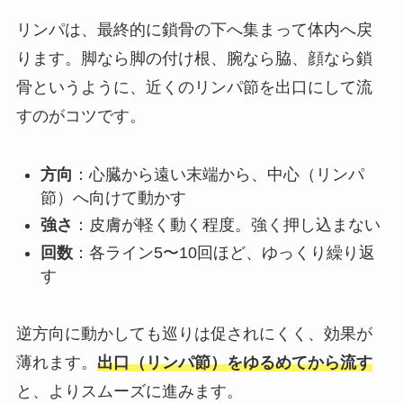
リンパは、最終的に鎖骨の下へ集まって体内へ戻
ります。脚なら脚の付け根、腕なら脇、顔なら鎖
骨というように、近くのリンパ節を出口にして流
すのがコツです。
方向
：心臓から遠い末端から、中心（リンパ
節）へ向けて動かす
強さ
：皮膚が軽く動く程度。強く押し込まない
回数
：各ライン5〜10回ほど、ゆっくり繰り返
す
逆方向に動かしても巡りは促されにくく、効果が
薄れます。
出口（リンパ節）をゆるめてから流す
と、よりスムーズに進みます。