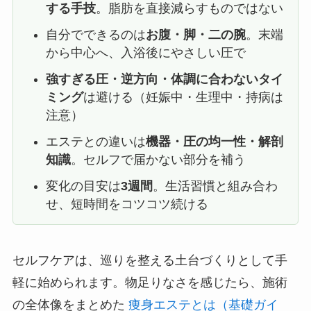
する手技
。脂肪を直接減らすものではない
自分でできるのは
お腹・脚・二の腕
。末端
から中心へ、入浴後にやさしい圧で
強すぎる圧・逆方向・体調に合わないタイ
ミング
は避ける（妊娠中・生理中・持病は
注意）
エステとの違いは
機器・圧の均一性・解剖
知識
。セルフで届かない部分を補う
変化の目安は
3週間
。生活習慣と組み合わ
せ、短時間をコツコツ続ける
セルフケアは、巡りを整える土台づくりとして手
軽に始められます。物足りなさを感じたら、施術
の全体像をまとめた
痩身エステとは（基礎ガイ