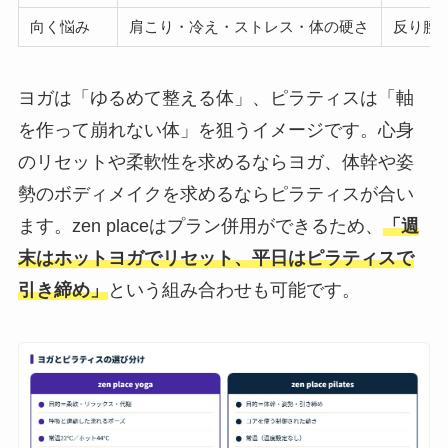
向く悩み
肩こり・冷え・ストレス・体の硬さ
反り腰
ヨガは「ゆるめて整える体」、ピラティスは「軸
を作って崩れない体」を狙うイメージです。心身
のリセットや柔軟性を求めるならヨガ、体幹や姿
勢のボディメイクを求めるならピラティスが合い
ます。zen placeはプラン併用ができるため、
「週
末はホットヨガでリセット、平日はピラティスで
引き締め」
という組み合わせも可能です。