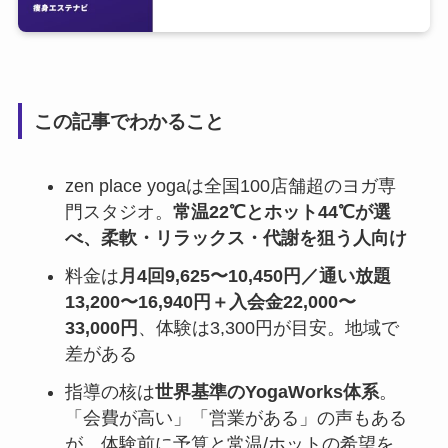
この記事でわかること
zen place yogaは全国100店舗超のヨガ専
門スタジオ。
常温22℃とホット44℃が選
べ、柔軟・リラックス・代謝を狙う人向け
料金は
月4回9,625〜10,450円／通い放題
13,200〜16,940円＋入会金22,000〜
33,000円
、体験は3,300円が目安。地域で
差がある
指導の核は
世界基準のYogaWorks体系
。
「会費が高い」「営業がある」の声もある
が、体験前に予算と常温/ホットの希望を