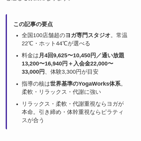
この記事の要点
全国100店舗超の
ヨガ専門スタジオ
。常温
22℃・ホット44℃が選べる
料金は
月4回9,625〜10,450円／通い放題
13,200〜16,940円＋入会金22,000〜
33,000円
、体験3,300円が目安
指導の核は
世界基準のYogaWorks体系
。
柔軟・リラックス・代謝に強い
リラックス・柔軟・代謝重視ならヨガが
本命。引き締め・体幹重視ならピラティ
スが合う