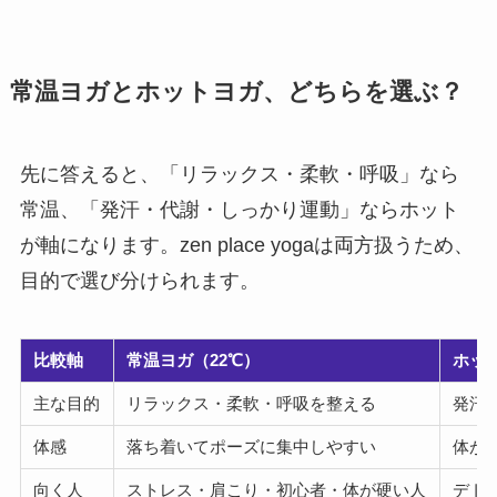
常温ヨガとホットヨガ、どちらを選ぶ？
先に答えると、「リラックス・柔軟・呼吸」なら
常温、「発汗・代謝・しっかり運動」ならホット
が軸になります。zen place yogaは両方扱うため、
目的で選び分けられます。
比較軸
常温ヨガ（22℃）
ホッ
主な目的
リラックス・柔軟・呼吸を整える
発汗
体感
落ち着いてポーズに集中しやすい
体が
向く人
ストレス・肩こり・初心者・体が硬い人
デト