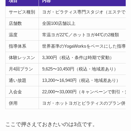
項目
内容
サービス種別
ヨガ・ピラティス専門スタジオ（エステでは
店舗数
全国100店舗以上
温度
常温ヨガ22℃／ホットヨガ44℃の2種類
指導体系
世界基準のYogaWorksをベースにした指導
体験レッスン
3,300円（税込・条件は時期で変動）
月4回プラン
9,625〜10,450円（税込・地域差あり）
通い放題
13,200〜16,940円（税込・地域差あり）
入会金
22,000〜33,000円（キャンペーンで割引
併用
ヨガ・ホットヨガとピラティスのプラン併用
ここで押さえておきたいのは3点です。