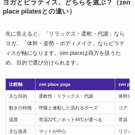
ヨガとピラティス、どちらを選ぶ？（zen
place pilatesとの違い）
先に答えると、「リラックス・柔軟・代謝」なら
ヨガ、「体幹・姿勢・ボディメイク」ならピラテ
ィスが軸になります。zen placeは両方を扱うた
め、目的で選び分けられます。
比較軸
zen place yoga
zen plac
主な目的
柔軟性・リラックス・代謝
体幹強
動きの特徴
呼吸と連動した流れるポーズ
コア（
温度
常温22℃／ホット44℃が選べる
常温（
主な道具
マットが中心
リフォ