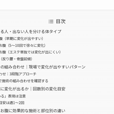
目次
出る人・出ない人を分ける体タイプ
腹（早期に変化が出やすい）
お腹（5〜10回で徐々に変化）
お腹（エステ単独では変化が出にくい）
（反り腰・骨盤前傾）
術の組み合わせ｜現場で変化が出やすいパターン
わせ：3段階アプローチ
で施術の組み合わせを確認する
腹に変化が出るか｜回数別の変化目安
わる」表現は注意
目安は週1〜2回
リお腹に効果的な施術と部位別の違い