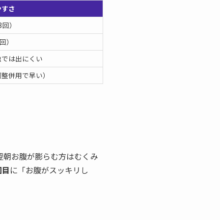
やすさ
3回）
0回）
独では出にくい
調整併用で早い）
翌朝お腹が膨らむ方はむくみ
回目
に「お腹がスッキリし