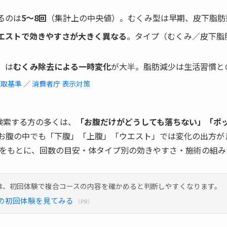
るのは
5〜8回
（集計上の中央値）。むくみ型は早期、皮下脂肪
エストで効きやすさが大きく異なる
。タイプ（むくみ／皮下脂
」は
むくみ除去による一時変化
が大半。脂肪減少は生活習慣と
摂取基準
／
消費者庁 表示対策
検索する方の多くは、
「お腹だけがどうしても落ちない」「ポ
お腹の中でも「下腹」「上腹」「ウエスト」では変化の出方が
をもとに、回数の目安・体タイプ別の効きやすさ・施術の組み
は、初回体験で複合コースの内容を確かめると判断しやすくなります。
ル）の初回体験を見てみる
（PR）