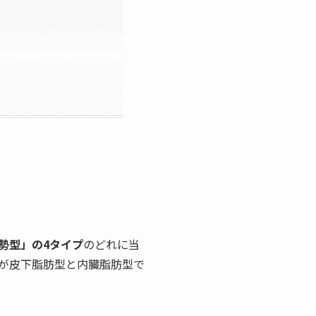
勢型」の4タイプ
のどれに当
が皮下脂肪型と内臓脂肪型で