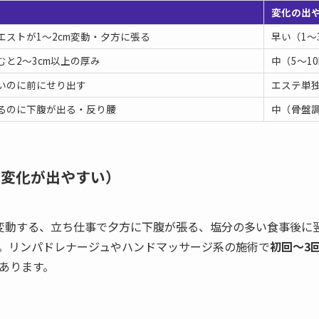
変化の出
エストが1〜2cm変動・夕方に張る
早い（1〜
むと2〜3cm以上の厚み
中（5〜1
いのに前にせり出す
エステ単
るのに下腹が出る・反り腰
中（骨盤
に変化が出やすい）
m変動する、立ち仕事で夕方に下腹が張る、塩分の多い食事後に
。リンパドレナージュやハンドマッサージ系の施術で
初回〜3
あります。