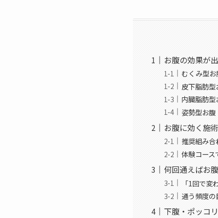
お腹の効果が
むくみ型お
皮下脂肪型
内臓脂肪型
姿勢型お腹
お腹に効く施
推奨組み合
体験コース
何回通えばお
「1回で変
通う頻度の
下腹・ポッコ