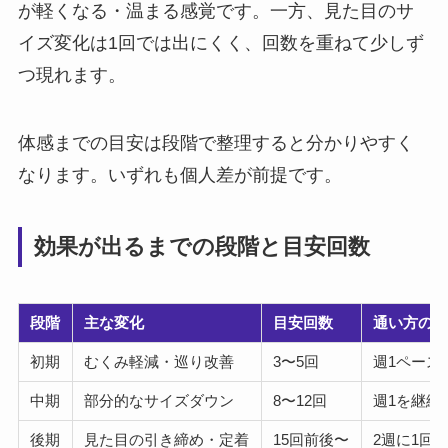
が軽くなる・温まる感覚です。一方、見た目のサ
イズ変化は1回では出にくく、回数を重ねて少しず
つ現れます。
体感までの目安は段階で整理すると分かりやすく
なります。いずれも個人差が前提です。
効果が出るまでの段階と目安回数
段階
主な変化
目安回数
通い方の
初期
むくみ軽減・巡り改善
3〜5回
週1ペース
中期
部分的なサイズダウン
8〜12回
週1を継続
後期
見た目の引き締め・定着
15回前後〜
2週に1回