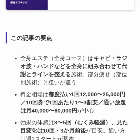
この記事の要点
全身エステ（全身コース）は
キャビ・ラジ
オ波・ハンドなどを全身に組み合わせて代
謝とラインを整える
施術。部分痩せ（部位
別施術）と狙いが違う
料金相場は
都度払い1回12,000〜25,000円
／10回券で1回あたり1〜3割安／通い放題
は月40,000〜60,000円
が中心
効果の体感は
3〜5回（むくみ軽減）、見た
目変化は10回・3か月前後
が目安。通い方
は週1スタートが基本