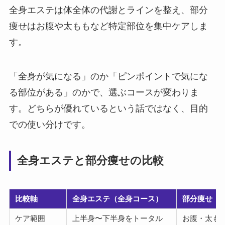
全身エステは体全体の代謝とラインを整え、部分
痩せはお腹や太ももなど特定部位を集中ケアしま
す。
「全身が気になる」のか「ピンポイントで気にな
る部位がある」のかで、選ぶコースが変わりま
す。どちらが優れているという話ではなく、目的
での使い分けです。
全身エステと部分痩せの比較
比較軸
全身エステ（全身コース）
部分痩せ（
ケア範囲
上半身〜下半身をトータル
お腹・太も