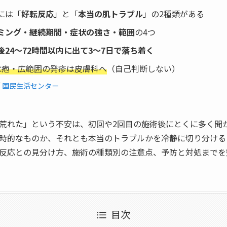
には「
好転反応
」と「
本当の肌トラブル
」の2種類がある
ミング・継続期間・症状の強さ・範囲
の4つ
後24〜72時間以内に出て3〜7日で落ち着く
水疱・広範囲の発疹は皮膚科へ
（自己判断しない）
／
国民生活センター
荒れた」という不安は、初回や2回目の施術後にとくに多く聞
時的なものか、それとも本当のトラブルかを冷静に切り分ける
反応との見分け方、施術の種類別の注意点、予防と対処までを
目次