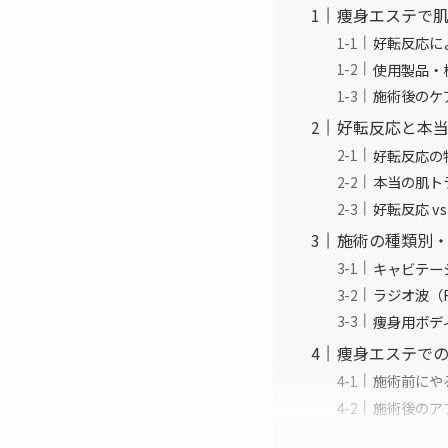
痩身エステで肌
好転反応に
使用製品・
施術後のケ
好転反応と本
好転反応の
本当の肌ト
好転反応 v
施術の種類別
キャビテー
ラジオ波（
痩身用ボデ
痩身エステで
施術前にや
施術後のア