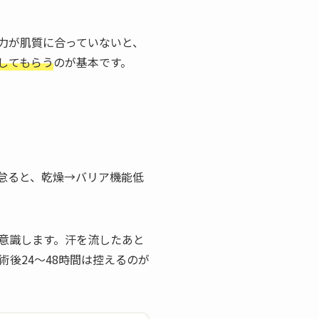
力が肌質に合っていないと、
してもらう
のが基本です。
怠ると、乾燥→バリア機能低
意識します。汗を流したあと
後24〜48時間は控えるのが