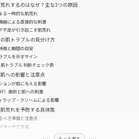
荒れするのはなぜ？主な3つの原因
よる一時的な肌荒れ
機器による直接的な刺激
ア不足が引き起こす肌荒れ
当の肌トラブルの見分け方
特徴と期間の目安
ラブルを示すサイン
s 肌トラブル 判断チェック表
・肌への影響と注意点
ションが肌に与える影響
RF）施術と肌への刺激
ィラップ・クリームによる影響
の肌荒れを予防する具体策
るべき準備と注意点
フターケア方法
もっと見る